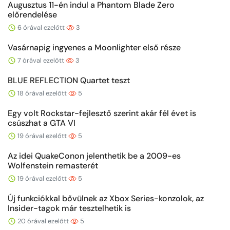
Augusztus 11-én indul a Phantom Blade Zero
előrendelése
6 órával ezelőtt
3
Vasárnapig ingyenes a Moonlighter első része
7 órával ezelőtt
3
BLUE REFLECTION Quartet teszt
18 órával ezelőtt
5
Egy volt Rockstar-fejlesztő szerint akár fél évet is
csúszhat a GTA VI
19 órával ezelőtt
5
Az idei QuakeConon jelenthetik be a 2009-es
Wolfenstein remasterét
19 órával ezelőtt
5
Új funkciókkal bővülnek az Xbox Series-konzolok, az
Insider-tagok már tesztelhetik is
20 órával ezelőtt
5