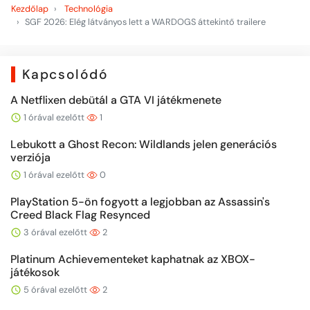
Kezdőlap
Technológia
SGF 2026: Elég látványos lett a WARDOGS áttekintő trailere
Kapcsolódó
A Netflixen debütál a GTA VI játékmenete
1 órával ezelőtt
1
Lebukott a Ghost Recon: Wildlands jelen generációs
verziója
1 órával ezelőtt
0
PlayStation 5-ön fogyott a legjobban az Assassin's
Creed Black Flag Resynced
3 órával ezelőtt
2
Platinum Achievementeket kaphatnak az XBOX-
játékosok
5 órával ezelőtt
2