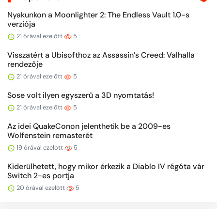
Nyakunkon a Moonlighter 2: The Endless Vault 1.0-s
verziója
21 órával ezelőtt
5
Visszatért a Ubisofthoz az Assassin’s Creed: Valhalla
rendezője
21 órával ezelőtt
5
Sose volt ilyen egyszerű a 3D nyomtatás!
21 órával ezelőtt
5
Az idei QuakeConon jelenthetik be a 2009-es
Wolfenstein remasterét
19 órával ezelőtt
5
Kiderülhetett, hogy mikor érkezik a Diablo IV régóta vár
Switch 2-es portja
20 órával ezelőtt
5