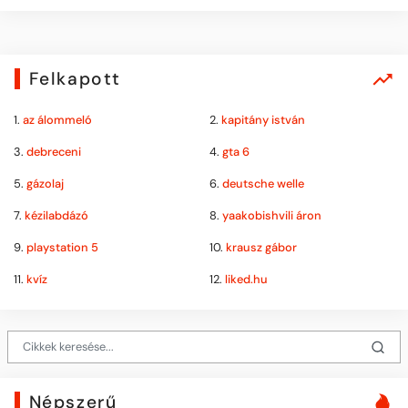
Felkapott
1.
az álommeló
2.
kapitány istván
3.
debreceni
4.
gta 6
5.
gázolaj
6.
deutsche welle
7.
kézilabdázó
8.
yaakobishvili áron
9.
playstation 5
10.
krausz gábor
11.
kvíz
12.
liked.hu
Népszerű