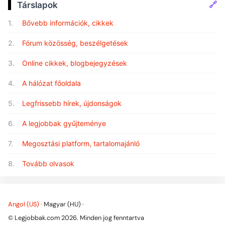
🔗
Társlapok
1.
Bővebb információk, cikkek
2.
Fórum közösség, beszélgetések
3.
Online cikkek, blogbejegyzések
4.
A hálózat főoldala
5.
Legfrissebb hírek, újdonságok
6.
A legjobbak gyűjteménye
7.
Megosztási platform, tartalomajánló
8.
Tovább olvasok
Angol (US) ·
Magyar (HU) ·
© Legjobbak.com 2026. Minden jog fenntartva