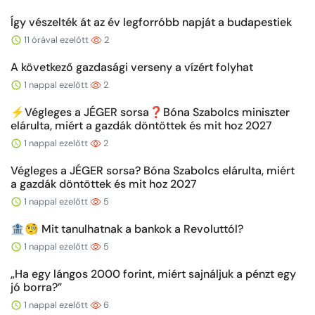
Így vészelték át az év legforróbb napját a budapestiek
11 órával ezelőtt
2
A következő gazdasági verseny a vízért folyhat
1 nappal ezelőtt
2
⚡️Végleges a JÉGER sorsa❓Bóna Szabolcs miniszter
elárulta, miért a gazdák döntöttek és mit hoz 2027
1 nappal ezelőtt
2
Végleges a JÉGER sorsa? Bóna Szabolcs elárulta, miért
a gazdák döntöttek és mit hoz 2027
1 nappal ezelőtt
5
🏦🧐 Mit tanulhatnak a bankok a Revoluttól?
1 nappal ezelőtt
5
„Ha egy lángos 2000 forint, miért sajnáljuk a pénzt egy
jó borra?”
1 nappal ezelőtt
6