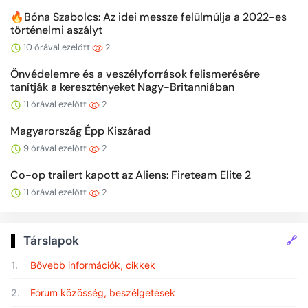
🔥Bóna Szabolcs: Az idei messze felülmúlja a 2022-es
történelmi aszályt
10 órával ezelőtt
2
Önvédelemre és a veszélyforrások felismerésére
tanítják a keresztényeket Nagy-Britanniában
11 órával ezelőtt
2
Magyarország Épp Kiszárad
9 órával ezelőtt
2
Co-op trailert kapott az Aliens: Fireteam Elite 2
11 órával ezelőtt
2
🔗
Társlapok
1.
Bővebb információk, cikkek
2.
Fórum közösség, beszélgetések