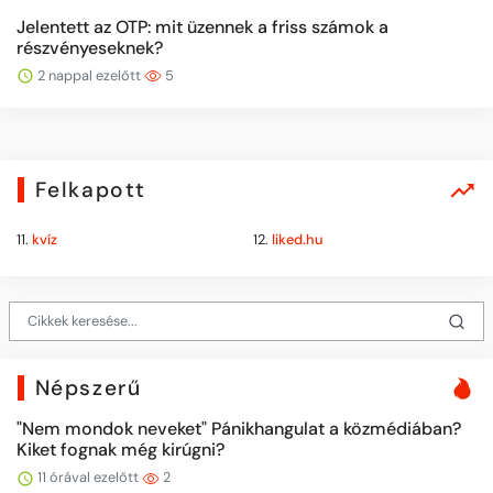
Jelentett az OTP: mit üzennek a friss számok a
részvényeseknek?
2 nappal ezelőtt
5
Felkapott
11.
kvíz
12.
liked.hu
Népszerű
"Nem mondok neveket" Pánikhangulat a közmédiában?
Kiket fognak még kirúgni?
11 órával ezelőtt
2