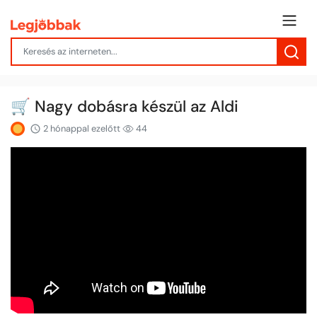
🛒 Nagy dobásra készül az Aldi
2 hónappal ezelőtt
44