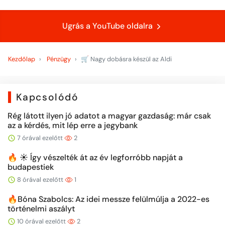
Ugrás a YouTube oldalra
Kezdőlap
Pénzügy
🛒 Nagy dobásra készül az Aldi
Kapcsolódó
Rég látott ilyen jó adatot a magyar gazdaság: már csak
az a kérdés, mit lép erre a jegybank
7 órával ezelőtt
2
🔥 ☀️ Így vészelték át az év legforróbb napját a
budapestiek
8 órával ezelőtt
1
🔥Bóna Szabolcs: Az idei messze felülmúlja a 2022-es
történelmi aszályt
10 órával ezelőtt
2