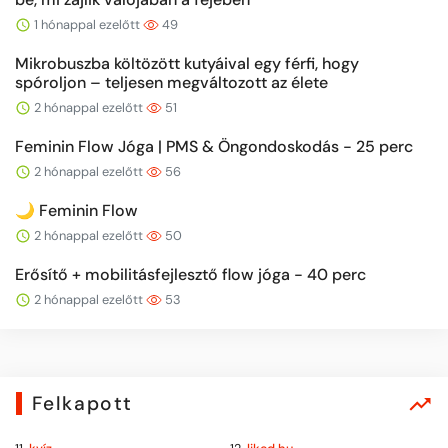
1 hónappal ezelőtt
49
Mikrobuszba költözött kutyáival egy férfi, hogy
spóroljon – teljesen megváltozott az élete
2 hónappal ezelőtt
51
Feminin Flow Jóga | PMS & Öngondoskodás - 25 perc
2 hónappal ezelőtt
56
🌙 Feminin Flow
2 hónappal ezelőtt
50
Erősítő + mobilitásfejlesztő flow jóga - 40 perc
2 hónappal ezelőtt
53
Felkapott