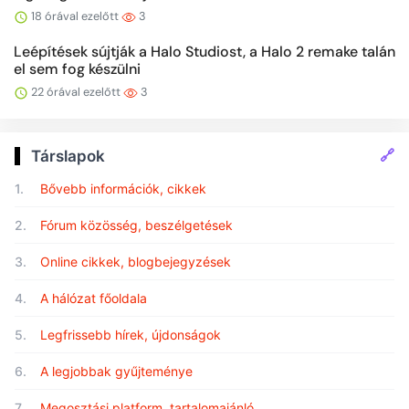
18 órával ezelőtt
3
Leépítések sújtják a Halo Studiost, a Halo 2 remake talán
el sem fog készülni
22 órával ezelőtt
3
🔗
Társlapok
1.
Bővebb információk, cikkek
2.
Fórum közösség, beszélgetések
3.
Online cikkek, blogbejegyzések
4.
A hálózat főoldala
5.
Legfrissebb hírek, újdonságok
6.
A legjobbak gyűjteménye
7.
Megosztási platform, tartalomajánló