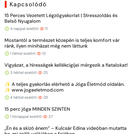
Kapcsolódó
15 Perces Vezetett Légzőgyakorlat | Stresszoldás és
Belső Nyugalom
4 nappal ezelőtt
11
Mostantól a természet közepén is teljes komfort vár
ránk, ilyen miniházat még nem láttunk
1 héttel ezelőtt
13
Vigyázat, a hírességek kellékcigijei mérgezik a fiatalokat!
3 héttel ezelőtt
25
✨ A teljes gyakorlás elérhető a Jóga Életmód oldalán.
✨ www.jogaeletmod.com
4 héttel ezelőtt
29
15 perc jóga MINDEN SZINTEN
1 hónappal ezelőtt
37
„Én és a skizó énem” – Kulcsár Edina videóban mutatta
be, mi zajlik valójában a fejében