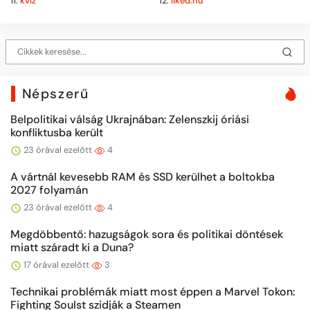
11.
kvíz
12.
liked.hu
Népszerű
Belpolitikai válság Ukrajnában: Zelenszkij óriási
konfliktusba került
23 órával ezelőtt
4
A vártnál kevesebb RAM és SSD kerülhet a boltokba
2027 folyamán
23 órával ezelőtt
4
Megdöbbentő: hazugságok sora és politikai döntések
miatt száradt ki a Duna?
17 órával ezelőtt
3
Technikai problémák miatt most éppen a Marvel Tokon:
Fighting Soulst szidják a Steamen