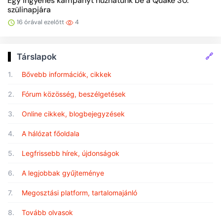
Egy ingyenes kampányt húzhatunk be a Quake 30.
szülinapjára
16 órával ezelőtt
4
🔗
Társlapok
1.
Bővebb információk, cikkek
2.
Fórum közösség, beszélgetések
3.
Online cikkek, blogbejegyzések
4.
A hálózat főoldala
5.
Legfrissebb hírek, újdonságok
6.
A legjobbak gyűjteménye
7.
Megosztási platform, tartalomajánló
8.
Tovább olvasok