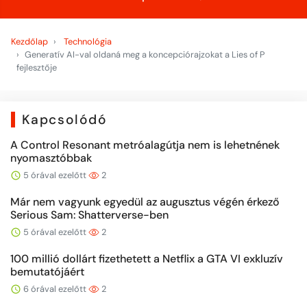
Kezdőlap
Technológia
Generatív AI-val oldaná meg a koncepciórajzokat a Lies of P
fejlesztője
Kapcsolódó
A Control Resonant metróalagútja nem is lehetnének
nyomasztóbbak
5 órával ezelőtt
2
Már nem vagyunk egyedül az augusztus végén érkező
Serious Sam: Shatterverse-ben
5 órával ezelőtt
2
100 millió dollárt fizethetett a Netflix a GTA VI exkluzív
bemutatójáért
6 órával ezelőtt
2