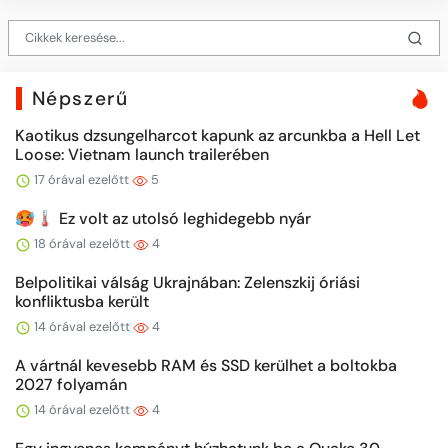
Népszerű
Kaotikus dzsungelharcot kapunk az arcunkba a Hell Let
Loose: Vietnam launch trailerében
17 órával ezelőtt
5
🥵🌡️ Ez volt az utolsó leghidegebb nyár
18 órával ezelőtt
4
Belpolitikai válság Ukrajnában: Zelenszkij óriási
konfliktusba került
14 órával ezelőtt
4
A vártnál kevesebb RAM és SSD kerülhet a boltokba
2027 folyamán
14 órával ezelőtt
4