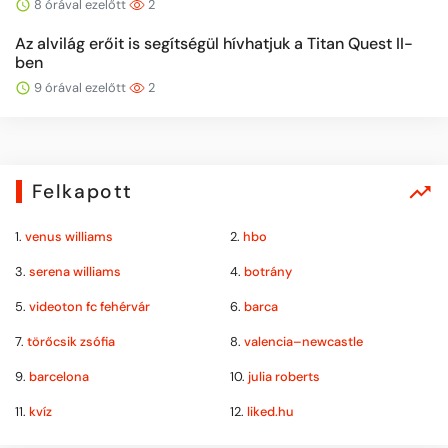
8 órával ezelőtt
2
Az alvilág erőit is segítségül hívhatjuk a Titan Quest II-
ben
9 órával ezelőtt
2
Felkapott
1.
venus williams
2.
hbo
3.
serena williams
4.
botrány
5.
videoton fc fehérvár
6.
barca
7.
törőcsik zsófia
8.
valencia–newcastle
9.
barcelona
10.
julia roberts
11.
kvíz
12.
liked.hu