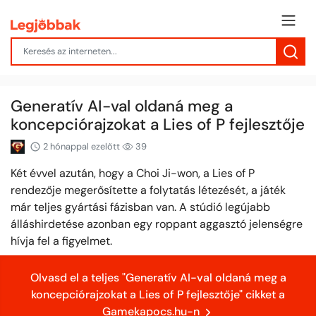
Generatív AI-val oldaná meg a
koncepciórajzokat a Lies of P fejlesztője
2 hónappal ezelőtt
39
Két évvel azután, hogy a Choi Ji-won, a Lies of P
rendezője megerősítette a folytatás létezését, a játék
már teljes gyártási fázisban van. A stúdió legújabb
álláshirdetése azonban egy roppant aggasztó jelenségre
hívja fel a figyelmet.
Olvasd el a teljes "Generatív AI-val oldaná meg a
koncepciórajzokat a Lies of P fejlesztője" cikket a
Gamekapocs.hu-n