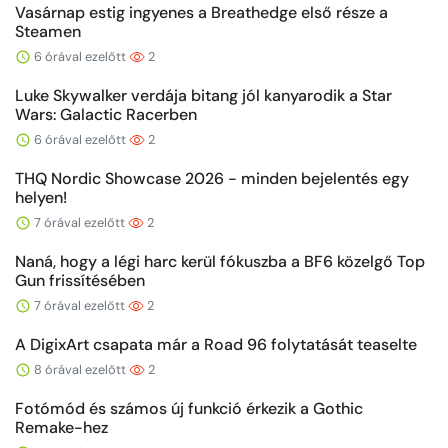
Vasárnap estig ingyenes a Breathedge első része a
Steamen
6 órával ezelőtt
2
Luke Skywalker verdája bitang jól kanyarodik a Star
Wars: Galactic Racerben
6 órával ezelőtt
2
THQ Nordic Showcase 2026 - minden bejelentés egy
helyen!
7 órával ezelőtt
2
Naná, hogy a légi harc kerül fókuszba a BF6 közelgő Top
Gun frissítésében
7 órával ezelőtt
2
A DigixArt csapata már a Road 96 folytatását teaselte
8 órával ezelőtt
2
Fotómód és számos új funkció érkezik a Gothic
Remake-hez