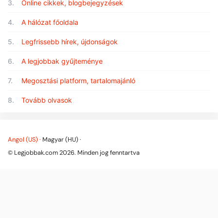
3.
Online cikkek, blogbejegyzések
4.
A hálózat főoldala
5.
Legfrissebb hírek, újdonságok
6.
A legjobbak gyűjteménye
7.
Megosztási platform, tartalomajánló
8.
Tovább olvasok
Angol (US) ·
Magyar (HU) ·
© Legjobbak.com 2026. Minden jog fenntartva