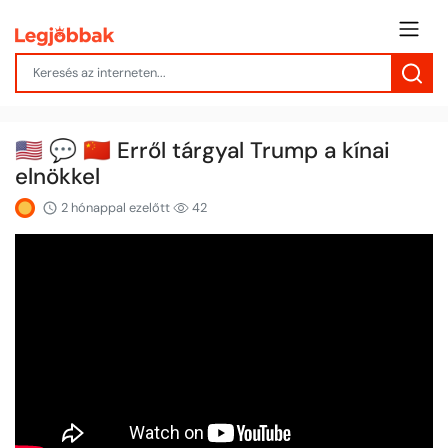
🇺🇸 💬 🇨🇳 Erről tárgyal Trump a kínai
elnökkel
2 hónappal ezelőtt
42