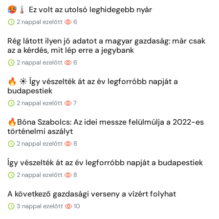
🥵🌡️ Ez volt az utolsó leghidegebb nyár
2 nappal ezelőtt
6
Rég látott ilyen jó adatot a magyar gazdaság: már csak
az a kérdés, mit lép erre a jegybank
2 nappal ezelőtt
6
🔥 ☀️ Így vészelték át az év legforróbb napját a
budapestiek
2 nappal ezelőtt
7
🔥Bóna Szabolcs: Az idei messze felülmúlja a 2022-es
történelmi aszályt
2 nappal ezelőtt
8
Így vészelték át az év legforróbb napját a budapestiek
2 nappal ezelőtt
8
A következő gazdasági verseny a vízért folyhat
3 nappal ezelőtt
10