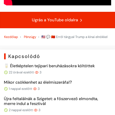
Ugrás a YouTube oldalra
Kezdőlap
Pénzügy
🇺🇸 💬 🇨🇳 Erről tárgyal Trump a kínai elnökkel
Kapcsolódó
🥛 Életképtelen tejipari beruházásokra költöttek
22 órával ezelőtt
3
Mikor csökkenhet az élelmiszeráfa⁉️
1 nappal ezelőtt
3
Újra feltalálnák a Szigetet: a főszervező elmondta,
merre indul a fesztivál
2 nappal ezelőtt
3