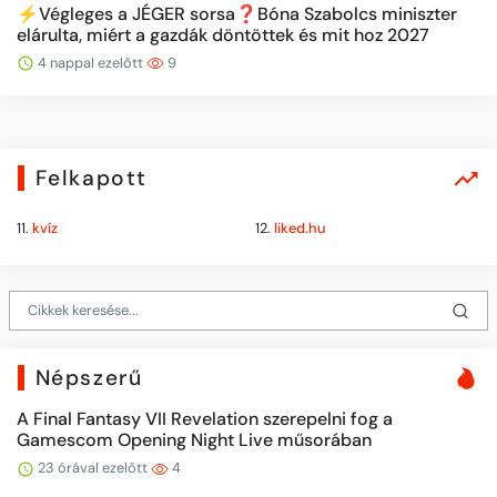
⚡️Végleges a JÉGER sorsa❓Bóna Szabolcs miniszter
elárulta, miért a gazdák döntöttek és mit hoz 2027
4 nappal ezelőtt
9
Felkapott
11.
kvíz
12.
liked.hu
Népszerű
A Final Fantasy VII Revelation szerepelni fog a
Gamescom Opening Night Live műsorában
23 órával ezelőtt
4