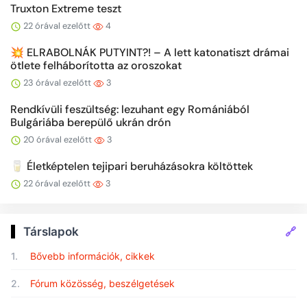
Truxton Extreme teszt
22 órával ezelőtt
4
💥 ELRABOLNÁK PUTYINT?! – A lett katonatiszt drámai
ötlete felháborította az oroszokat
23 órával ezelőtt
3
Rendkívüli feszültség: lezuhant egy Romániából
Bulgáriába berepülő ukrán drón
20 órával ezelőtt
3
🥛 Életképtelen tejipari beruházásokra költöttek
22 órával ezelőtt
3
🔗
Társlapok
1.
Bővebb információk, cikkek
2.
Fórum közösség, beszélgetések