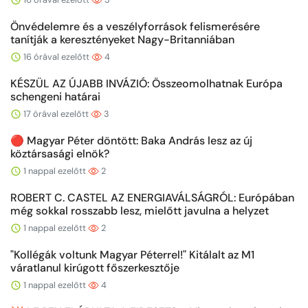
Önvédelemre és a veszélyforrások felismerésére
tanítják a keresztényeket Nagy-Britanniában
16 órával ezelőtt
4
KÉSZÜL AZ ÚJABB INVÁZIÓ: Összeomolhatnak Európa
schengeni határai
17 órával ezelőtt
3
🔴 Magyar Péter döntött: Baka András lesz az új
köztársasági elnök?
1 nappal ezelőtt
2
ROBERT C. CASTEL AZ ENERGIAVÁLSÁGRÓL: Európában
még sokkal rosszabb lesz, mielőtt javulna a helyzet
1 nappal ezelőtt
2
"Kollégák voltunk Magyar Péterrel!" Kitálalt az M1
váratlanul kirúgott főszerkesztője
1 nappal ezelőtt
4