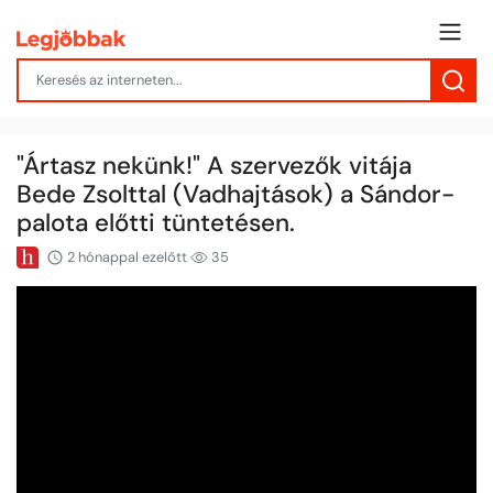
"Ártasz nekünk!" A szervezők vitája
Bede Zsolttal (Vadhajtások) a Sándor-
palota előtti tüntetésen.
2 hónappal ezelőtt
35