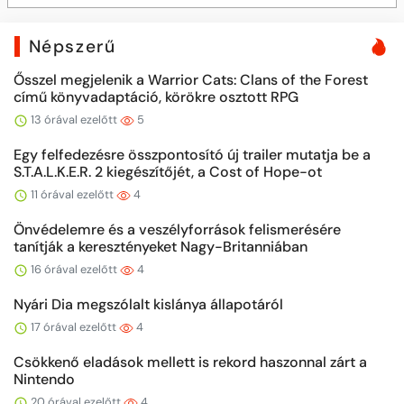
Népszerű
Ősszel megjelenik a Warrior Cats: Clans of the Forest
című könyvadaptáció, körökre osztott RPG
13 órával ezelőtt
5
Egy felfedezésre összpontosító új trailer mutatja be a
S.T.A.L.K.E.R. 2 kiegészítőjét, a Cost of Hope-ot
11 órával ezelőtt
4
Önvédelemre és a veszélyforrások felismerésére
tanítják a keresztényeket Nagy-Britanniában
16 órával ezelőtt
4
Nyári Dia megszólalt kislánya állapotáról
17 órával ezelőtt
4
Csökkenő eladások mellett is rekord haszonnal zárt a
Nintendo
20 órával ezelőtt
4