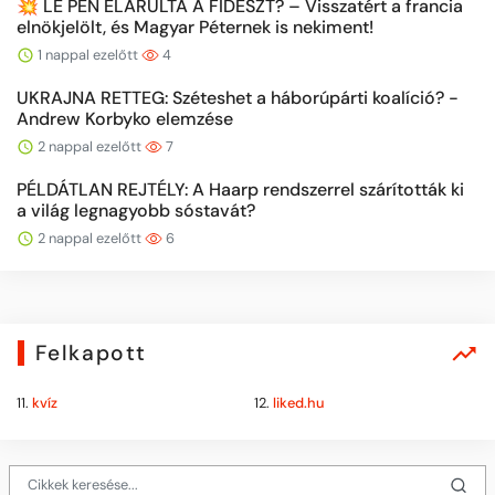
💥 LE PEN ELÁRULTA A FIDESZT? – Visszatért a francia
elnökjelölt, és Magyar Péternek is nekiment!
1 nappal ezelőtt
4
UKRAJNA RETTEG: Széteshet a háborúpárti koalíció? -
Andrew Korbyko elemzése
2 nappal ezelőtt
7
PÉLDÁTLAN REJTÉLY: A Haarp rendszerrel szárították ki
a világ legnagyobb sóstavát?
2 nappal ezelőtt
6
Felkapott
11.
kvíz
12.
liked.hu