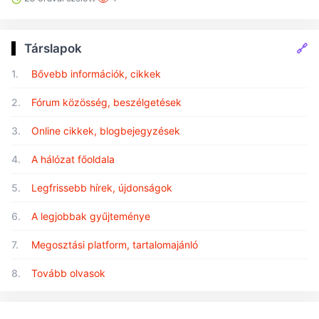
🔗
Társlapok
1.
Bővebb információk, cikkek
2.
Fórum közösség, beszélgetések
3.
Online cikkek, blogbejegyzések
4.
A hálózat főoldala
5.
Legfrissebb hírek, újdonságok
6.
A legjobbak gyűjteménye
7.
Megosztási platform, tartalomajánló
8.
Tovább olvasok