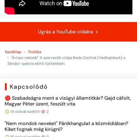
Ugrás a YouTube oldalra
Kezdőlap
Politika
"Ártasz nekünk!" A szervezők vitája Bede Zsolttal (Vadhajtások) a
Sándor-palota előtti tüntetésen.
Kapcsolódó
🔴 Szabadságra ment a vízügyi államtitkár? Gajd cáfolt,
Magyar Péter üzent, feszült vita
14 órával ezelőtt
2
"Nem mondok neveket" Pánikhangulat a közmédiában?
Kiket fognak még kirúgni?
16 órával ezelőtt
3